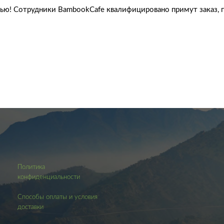
ью! Сотрудники BambookCafe квалифицировано примут заказ, по
Политика
конфиденциальности
Способы оплаты и условия
доставки