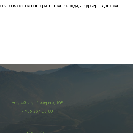
вара качественно приготовят блюда, а курьеры доставят
г. Уссурийск, ул. Чичерина, 108
+7 966 287-08-80