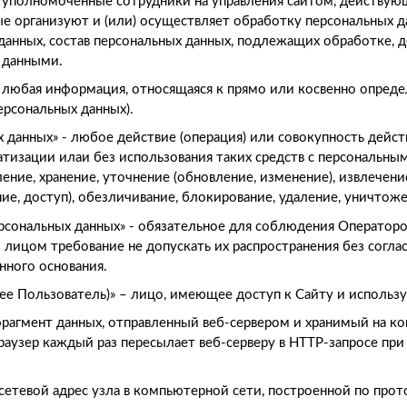
 – уполномоченные сотрудники на управления сайтом, действу
ые организуют и (или) осуществляет обработку персональных д
анных, состав персональных данных, подлежащих обработке, де
 данными.
 - любая информация, относящаяся к прямо или косвенно опре
ерсональных данных).
х данных» - любое действие (операция) или совокупность дейст
тизации илaи без использования таких средств с персональны
ение, хранение, уточнение (обновление, изменение), извлечени
ние, доступ), обезличивание, блокирование, удаление, уничтож
ерсональных данных» - обязательное для соблюдения Операто
лицом требование не допускать их распространения без согла
нного основания.
алее Пользователь)» – лицо, имеющее доступ к Сайту и использ
фрагмент данных, отправленный веб-сервером и хранимый на к
раузер каждый раз пересылает веб-серверу в HTTP-запросе при
 сетевой адрес узла в компьютерной сети, построенной по прото