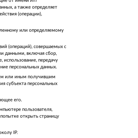
ющие от имени
ИП
анных, а также определяет
йствия (операции),
деленному или определяемому
вий (операций), совершаемых с
ми данными, включая сбор,
е, использование, передачу
ение персональных данных.
ром или иным получившим
сия субъекта персональных
ующее его.
омпьютере пользователя,
 попытке открыть страницу
колу IP.