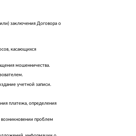
(или) заключения Договора о
осов, касающихся
ращения мошенничества.
зователем.
оздание учетной записи.
ания платежа, определения
и возникновении проблем
предложений, информации о