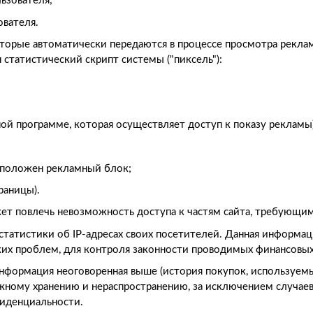
ьзователя;
ователя.
оторые автоматически передаются в процессе просмотра рекла
 статистический скрипт системы ("пиксель"):
ой программе, которая осуществляет доступ к показу рекламы)
асположен рекламный блок;
раницы).
жет повлечь невозможность доступа к частям сайта, требующим
 статистики об IP-адресах своих посетителей. Данная информац
ких проблем, для контроля законности проводимых финансовы
 информация неоговоренная выше (история покупок, используе
жному хранению и нераспространению, за исключением случаев, 
иденциальности.