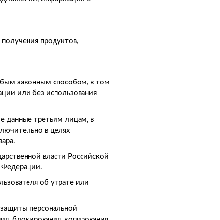
 получения продуктов,
юбым законным способом, в том
ации или без использования
ые данные третьим лицам, в
ключительно в целях
вара.
дарственной власти Российской
й Федерации.
льзователя об утрате или
 защиты персональной
я, блокирования, копирования,